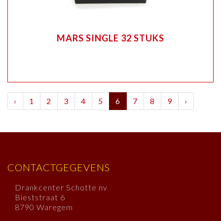
MARS SINGLE 32 STUKS
‹
1
2
3
4
5
6
7
8
9
›
CONTACTGEGEVENS
Drankcenter Schotte nv
Bieststraat 6
8790 Waregem