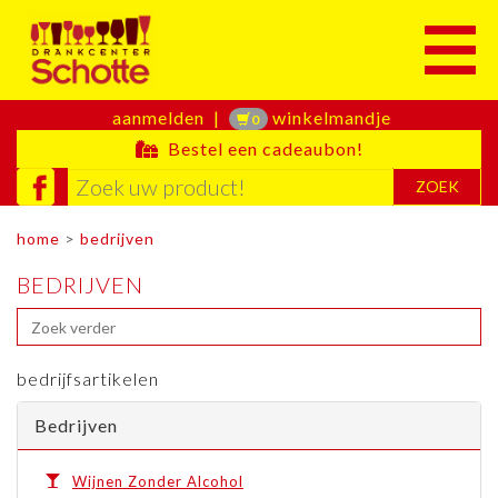
Toggle
aanmelden
|
winkelmandje
0
Bestel een cadeaubon!
ZOEK
home
>
bedrijven
BEDRIJVEN
bedrijfsartikelen
Bedrijven
Wijnen Zonder Alcohol