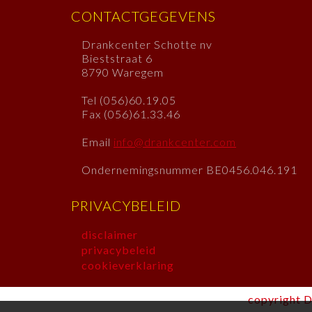
CONTACTGEGEVENS
Drankcenter Schotte nv
Bieststraat 6
8790 Waregem
Tel (056)60.19.05
Fax (056)61.33.46
Email
info@drankcenter.com
Ondernemingsnummer BE0456.046.191
PRIVACYBELEID
disclaimer
privacybeleid
cookieverklaring
copyright D