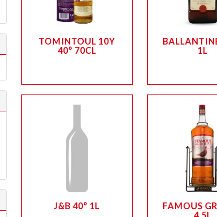
TOMINTOUL 10Y
BALLANTINE
40° 70CL
1L
J&B 40° 1L
FAMOUS G
4.5L