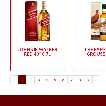
JOHNNIE WALKER
THE FAM
RED 40° 0.7L
GROUSE 
‹
1
2
3
4
5
6
7
8
9
›