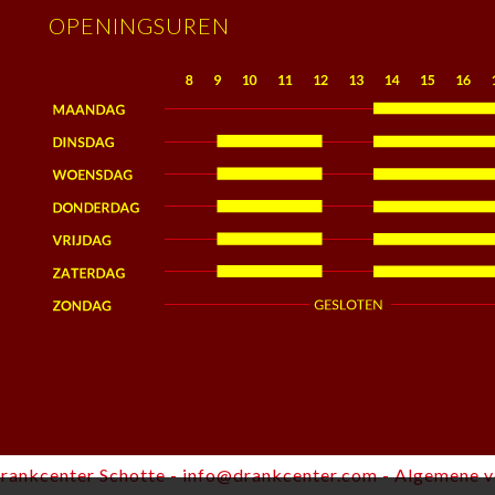
OPENINGSUREN
rankcenter Schotte -
info@drankcenter.com
-
Algemene 
.