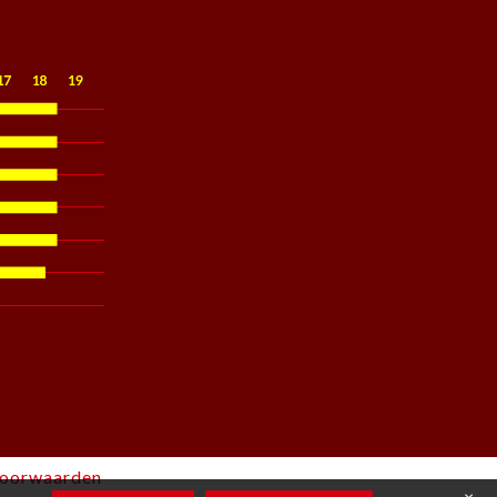
voorwaarden
×