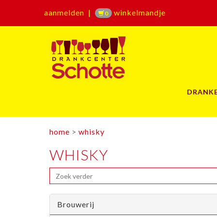
aanmelden
|
winkelmandje
0
DRANK
home
>
whisky
WHISKY
Brouwerij