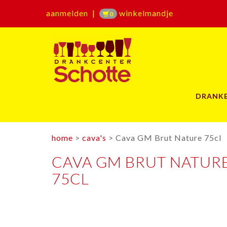
aanmelden
|
winkelmandje
0
DRANK
home
>
cava's
> Cava GM Brut Nature 75cl
CAVA GM BRUT NATUR
75CL