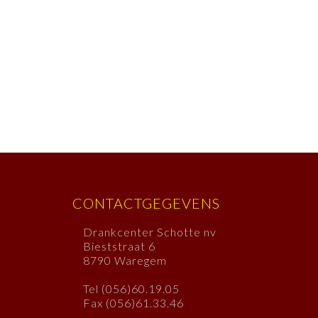
CONTACTGEGEVENS
Drankcenter Schotte nv
Bieststraat 6
8790 Waregem
Tel (056)60.19.05
Fax (056)61.33.46