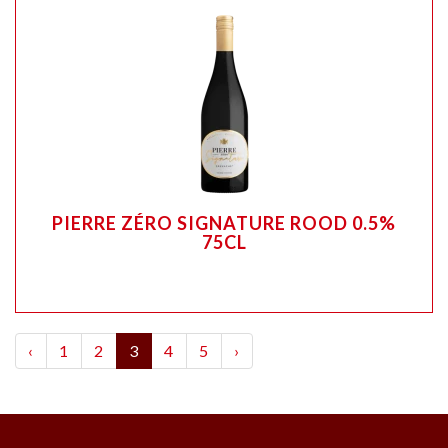
PIERRE ZÉRO SIGNATURE ROOD 0.5%
75CL
‹
1
2
3
4
5
›