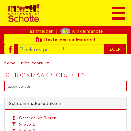
Toggle
aanmelden
|
winkelmandje
0
Bestel een cadeaubon!
ZOEK
home
>
niet-gebruikt
SCHOONMAAKPRODUKTEN
Schoonmaakprodukten
Geschenken Bieren
Snoep 1
Snoep 2