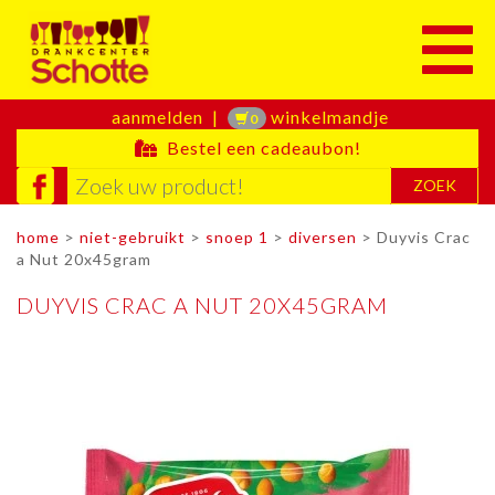
Toggle
aanmelden
|
winkelmandje
0
Bestel een cadeaubon!
ZOEK
home
>
niet-gebruikt
>
snoep 1
>
diversen
> Duyvis Crac
a Nut 20x45gram
DUYVIS CRAC A NUT 20X45GRAM