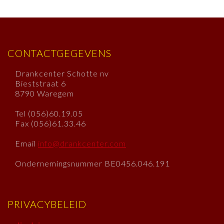
CONTACTGEGEVENS
Drankcenter Schotte nv
Bieststraat 6
8790 Waregem
Tel (056)60.19.05
Fax (056)61.33.46
Email
info@drankcenter.com
Ondernemingsnummer BE0456.046.191
PRIVACYBELEID