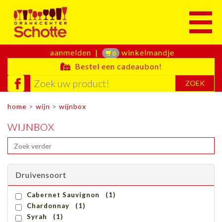
Toggle
aanmelden
|
winkelmandje
0
Bestel een cadeaubon!
ZOEK
home
>
wijn
>
wijnbox
WIJNBOX
Druivensoort
Cabernet Sauvignon (1)
Chardonnay (1)
Syrah (1)